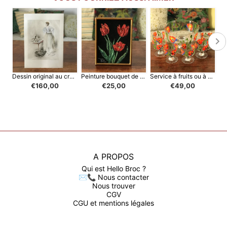
Dessin original au crayon et pastel restauré de E. Naudy (Alfred Renaudin) Circa 1910 - Femme découvrant son chien sur la coiffeuse
Peinture bouquet de tulipes rouges sur velours noir encadrement bois doré 1968
Service à fruits ou à punch vintage années 70 / 80
€160,00
€25,00
€49,00
A PROPOS
Qui est Hello Broc ?
✉️📞 Nous contacter
Nous trouver
CGV
CGU et mentions légales