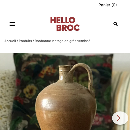
Panier
(
0
)
{{currency}}{{discount}} undefined
View Cart
Accueil
/
Produits
/
Bonbonne vintage en grès vernissé